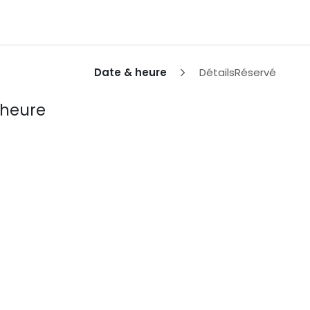
uvelle voiture
Contactez-nous
Date & heure
Détails
Réservé
 heure