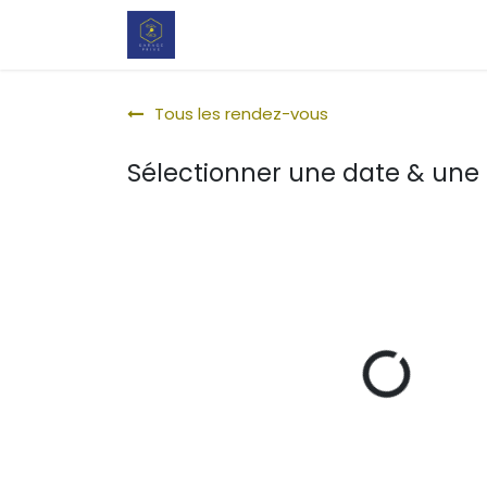
Se rendre au contenu
Notre configurateur pour votre no
Tous les rendez-vous
Sélectionner une date & une