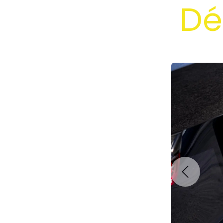
Dé
Précéden