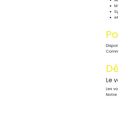
M
S
e
Po
Dispo
Comm
Dé
Le v
Les vo
Notre