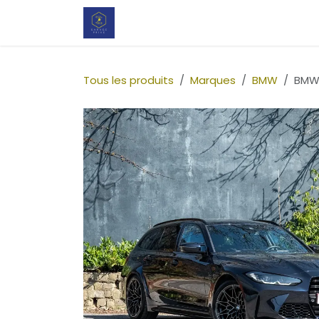
Se rendre au contenu
Notre configurateur pour votre no
Tous les produits
Marques
BMW
BMW 