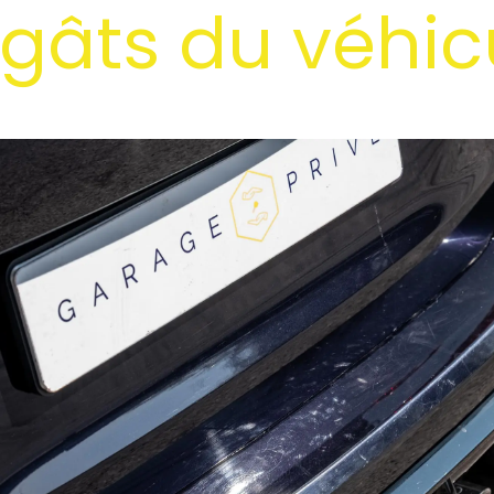
gâts du véhic
t