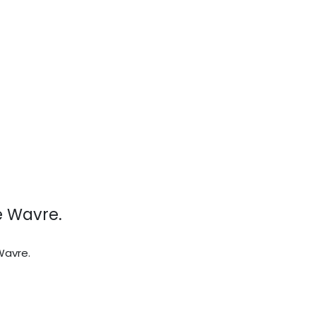
e Wavre.
Wavre.