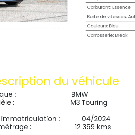
Carburant
:
Essence
Boite de vitesses
:
Au
Couleurs
:
Bleu
Carrosserie
:
Break
scription du véhicule
que :
​BMW
èle :
​M3 Touring
 immatriculation :
​04/2024
ométrage :
​12 359 kms