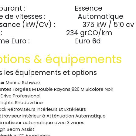
burant :
​Essence
e de vitesses :
​Automatique
ssance (kW/CV) :
​375 kW / 510 cv
:
​234 grCO/km
me Euro :
​Euro 6d
tions & équipements
s les équipements et options
uir Merino Schwarz
antes Forgées M Double Rayons 826 M Bicolore Noir
 Drive Professional
 Lights Shadow Line
ack Rétroviseurs Intérieurs Et Extérieurs
étroviseur Intérieur à Atténuation Automatique
limatiseur automatique avec 3 zones
igh Beam Assist
daptive LED headlights