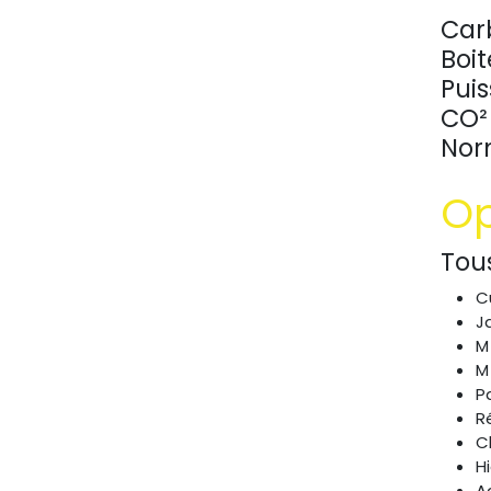
Car
Boit
Pui
CO² 
Nor
Op
Tou
C
J
M
M
P
R
C
H
A