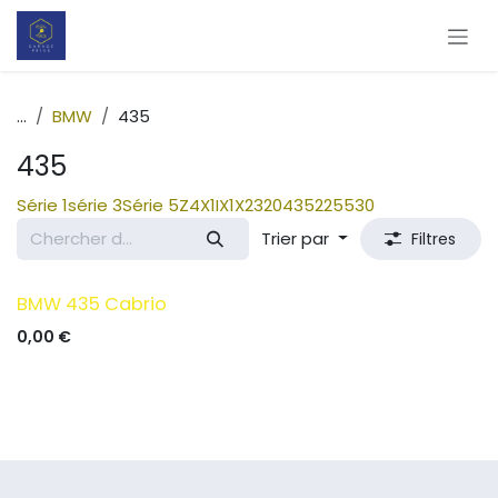
Se rendre au contenu
...
BMW
435
435
Série 1
série 3
Série 5
Z4
X1
IX1
X2
320
435
225
530
Trier par
Filtres
BMW 435 Cabrio
0,00
€