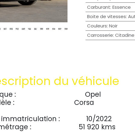
Carburant
:
Essence
Boite de vitesses
:
Au
Couleurs
:
Noir
Carrosserie
:
Citadine
scription du véhicule
Marque :
Opel
​
èle :
Corsa
 immatriculation :
​​10/2022
ométrage :
51 920 kms