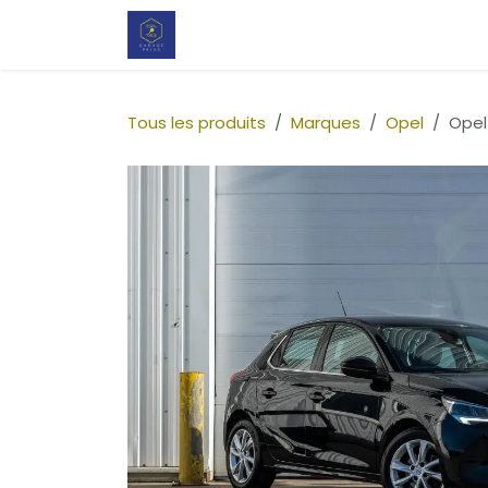
Se rendre au contenu
Notre configurateur pour votre no
Tous les produits
Marques
Opel
Opel