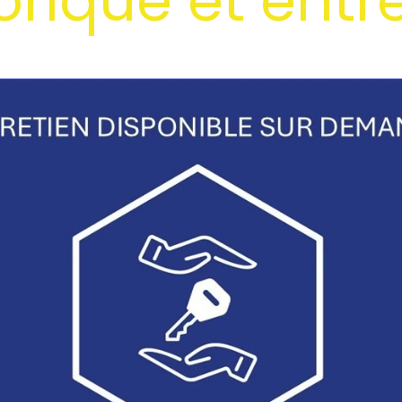
orique et entr
t