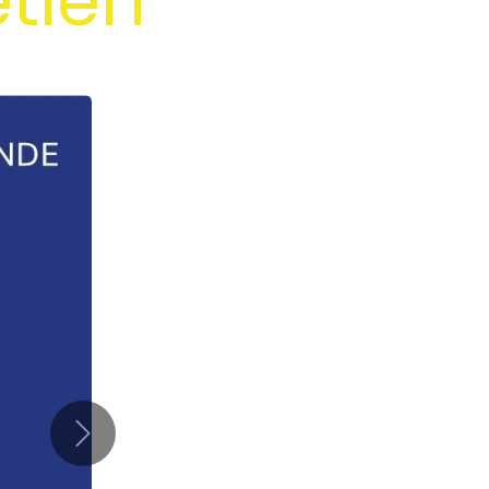
etien
Suivant