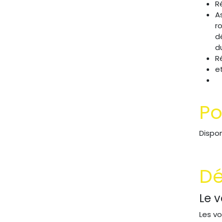
R
A
r
d
d
R
e
Po
Dispo
Dé
Le v
Les vo