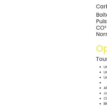
Car
Boit
Pui
CO² 
Nor
Op
Tou
U
U
U
A
J
C
B