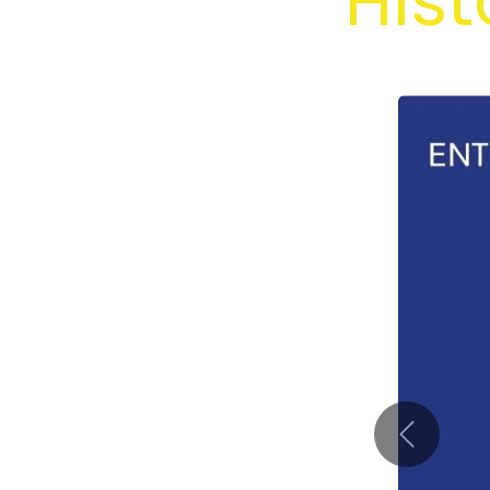
Hist
Précéden