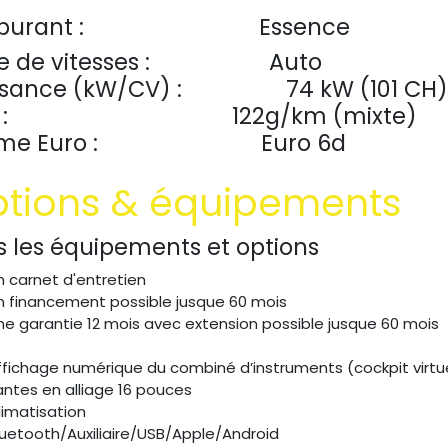
burant :
​​Essence​
e de vitesses :
​Auto
ssance (kW/CV) :
74 kW (101 CH)
:
122g/km (mixte)
me Euro :
​Euro 6d
tions & équipements
s les équipements et options
n carnet d'entretien
n financement possible jusque 60 mois
ne garantie 12 mois avec extension possible jusque 60 mois
ffichage numérique du combiné d’instruments (cockpit virtu
antes en alliage 16 pouces
limatisation
luetooth/Auxiliaire/USB/Apple/Android