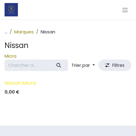
Se rendre au contenu
...
Marques
Nissan
Nissan
Micra
Trier par
Filtres
Bon plan !
Nissan Micra
0,00
€