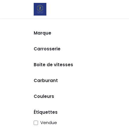
Se rendre au contenu
Notre configurateur pour votre no
Marque
Carrosserie
Boite de vitesses
Carburant
Couleurs
Étiquettes
Vendue