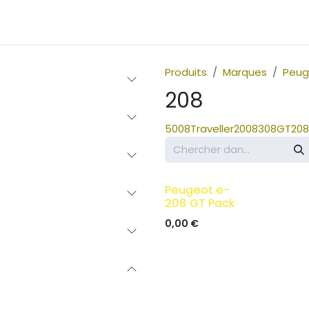
uvelle voiture
Contactez-nous
Produits
Marques
Peug
208
5008
Traveller
2008
308
GT
208
Peugeot e-
208 GT Pack
0,00
€