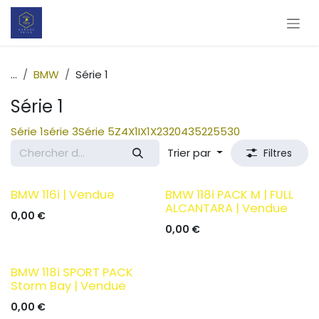
Se rendre au contenu
...
BMW
Série 1
Série 1
Série 1
série 3
Série 5
Z4
X1
IX1
X2
320
435
225
530
Trier par
Filtres
UNIQUE
BMW 116i | Vendue
BMW 118i PACK M | FULL
ALCANTARA | Vendue
0,00
€
0,00
€
UNIQUE
BMW 118i SPORT PACK
Storm Bay | Vendue
0,00
€